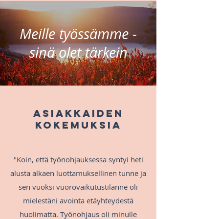
Meille työssämme -
sinä olet tärkein
Asiakkaiden
kokemuksia
"Koin, että työnohjauksessa syntyi heti
alusta alkaen luottamuksellinen tunne ja
sen vuoksi vuorovaikutustilanne oli
mielestäni avointa etäyhteydestä
huolimatta. Työnohjaus oli minulle